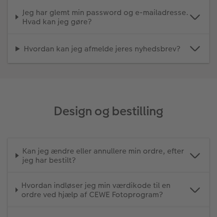
Jeg har glemt min password og e-mailadresse.
Fotopanel
Inspiration til bryllup
Hvad kan jeg gøre?
Velkomstskilt
Hvordan kan jeg afmelde jeres nyhedsbrev?
Talcollage
Tilbehør
Design og bestilling
Kan jeg ændre eller annullere min ordre, efter
jeg har bestilt?
Hvordan indløser jeg min værdikode til en
ordre ved hjælp af CEWE Fotoprogram?