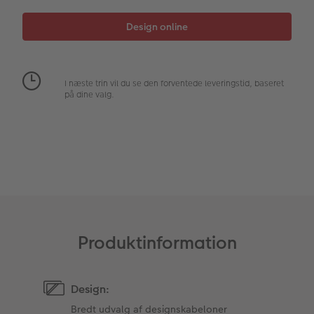
Fotopanel
Inspiration til bryllup
Velkomstskilt
I næste trin vil du se den forventede leveringstid, baseret
Talcollage
på dine valg.
Tilbehør
Produktinformation
Design:
Bredt udvalg af designskabeloner