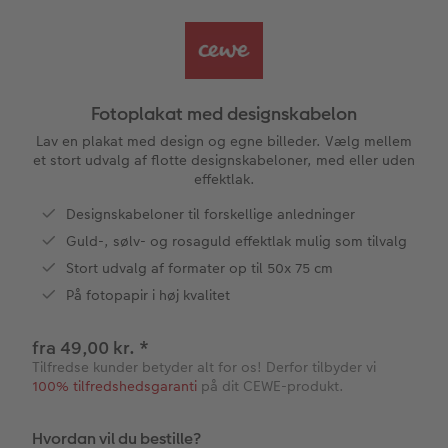
CEWE FOTOBOG Color pop
Forstørrelse på fotopapir
Billede på aluminiumsplade
Tekstiler
Design selv
Valgmuligheder
Panoramaside
Fotosæt
Galleritryk
Skole og kontor
Fotokort
Gaveindpakning
Fotoplakat med designskabelon
Mindelomme
Fotoklistermærker
Billede på akrylglas
Fotomagneter
Foldekort
Tilbehør
Lav en plakat med design og egne billeder. Vælg mellem
et stort udvalg af flotte designskabeloner, med eller uden
effektlak.
Tilbehør
Tilbehør
Billede på træ
Art prints
Postkort
ram
Designskabeloner til forskellige anledninger
Pasfoto
Fotoplakat med kort
Fyld-selv gaveæske
Kort med fotoindstik
Guld-, sølv- og rosaguld effektlak mulig som tilvalg
dele
Stort udvalg af formater op til 50x 75 cm
Fotoplakat med plakatliste
Mobilcovers
Bordkort
På fotopapir i høj kvalitet
Fotocollage
Kæledyr
Menukort
fra 49,00 kr.
*
Tilfredse kunder betyder alt for os! Derfor tilbyder vi
hexxas
CEWE Gavekort
Direkte forsendelse
100% tilfredshedsgaranti
på dit CEWE-produkt.
Flerdelt vægbillede
Digitalt festkort
Hvordan vil du bestille?