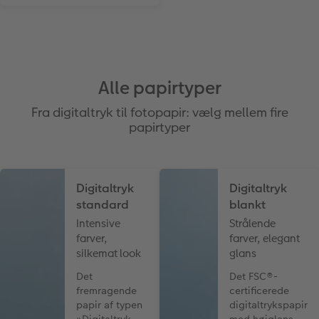
Alle papirtyper
Fra digitaltryk til fotopapir: vælg mellem fire
papirtyper
Digitaltryk
Digitaltryk
standard
blankt
Intensive
Strålende
farver,
farver, elegant
silkemat look
glans
Det
Det FSC®-
fremragende
certificerede
papir af typen
digitaltrykspapir
»Digitaltryk
med højglans