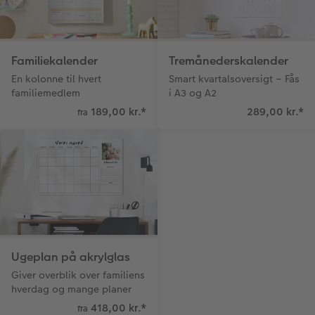
Familiekalender
Tremånederskalender
En kolonne til hvert
Smart kvartalsoversigt – Fås
familiemedlem
i A3 og A2
189,00 kr.
*
289,00 kr.
*
fra
Ugeplan på akrylglas
Giver overblik over familiens
hverdag og mange planer
418,00 kr.
*
fra