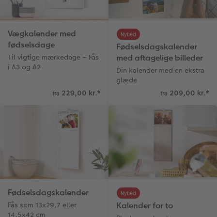
Fotopanel
Inspiration til bryllup
Vægkalender med
Nyhed
Velkomstskilt
fødselsdage
Fødselsdagskalender
Til vigtige mærkedage – Fås
med aftagelige billeder
Talcollage
i A3 og A2
Din kalender med en ekstra
glæde
Tilbehør
229,00 kr.
*
209,00 kr.
*
fra
fra
Fødselsdagskalender
Nyhed
Fås som 13x29,7 eller
Kalender for to
14,5x42 cm