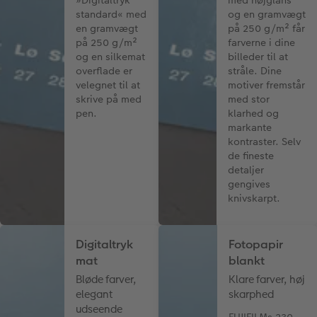
standard« med
og en gramvægt
en gramvægt
på 250 g/m² får
på 250 g/m²
farverne i dine
og en silkemat
billeder til at
overflade er
stråle. Dine
velegnet til at
motiver fremstår
skrive på med
med stor
pen.
klarhed og
markante
kontraster. Selv
de fineste
detaljer
gengives
knivskarpt.
Digitaltryk
Fotopapir
mat
blankt
Bløde farver,
Klare farver, høj
elegant
skarphed
udseende
FUJIFILMs 230