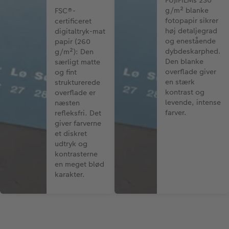
g/m² blanke
FSC®-
fotopapir sikrer
certificeret
høj detaljegrad
digitaltryk-mat
og enestående
papir (260
dybdeskarphed.
g/m²): Den
Den blanke
særligt matte
overflade giver
og fint
en stærk
strukturerede
kontrast og
overflade er
levende, intense
næsten
farver.
refleksfri. Det
giver farverne
et diskret
udtryk og
kontrasterne
en meget blød
karakter.