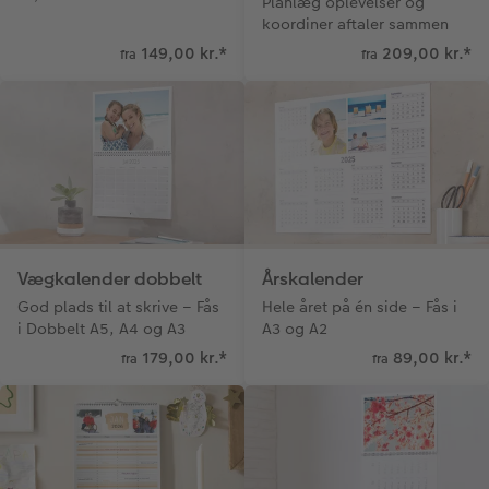
Planlæg oplevelser og
koordiner aftaler sammen
149,00 kr.
*
209,00 kr.
*
fra
fra
Vægkalender dobbelt
Årskalender
God plads til at skrive – Fås
Hele året på én side – Fås i
i Dobbelt A5, A4 og A3
A3 og A2
179,00 kr.
*
89,00 kr.
*
fra
fra