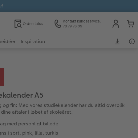
e!
Kontakt kundeservice:
Ordrestatus
78 79 78 09
veidéer
Inspiration
ekalender A5
g og fin: Med vores studiekalender har du altid overblik
 dine aftaler i løbet af skoleåret.
ag med personligt billede
ns i sort, pink, lilla, turkis