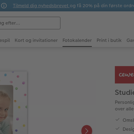
Tilmeld dig nyhedsbrevet
og få 20% på din første ordr
espil
Kort og invitationer
Fotokalender
Print i butik
Ga
Studi
Personli
over alle
Omsl
Desig