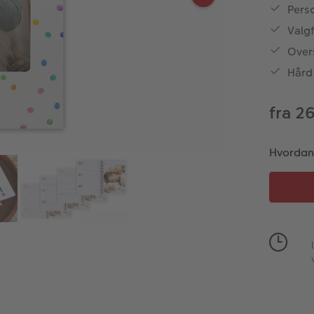
Perso
Valg
Overs
Hård
fra 2
Hvordan v