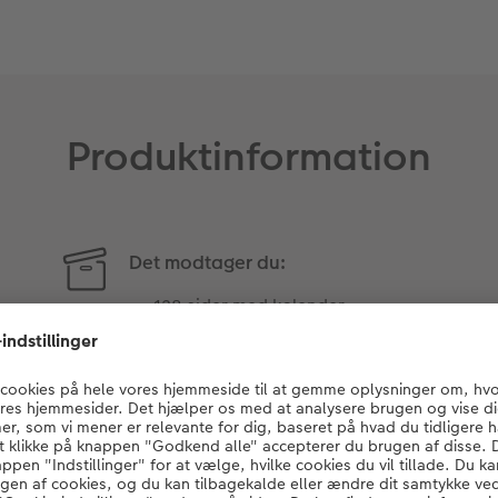
Produktinformation
Det modtager du:
128 sider med kalender
28 billedsider
Spiralryg
Omslag med transparent
folie