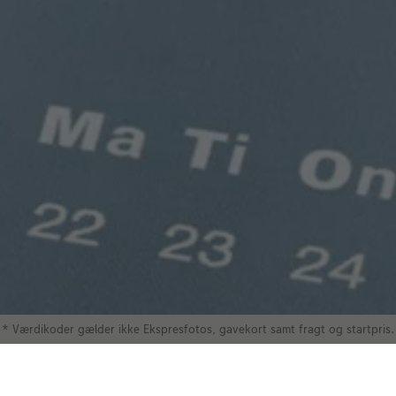
* Værdikoder gælder ikke Ekspresfotos, gavekort samt fragt og startpris.