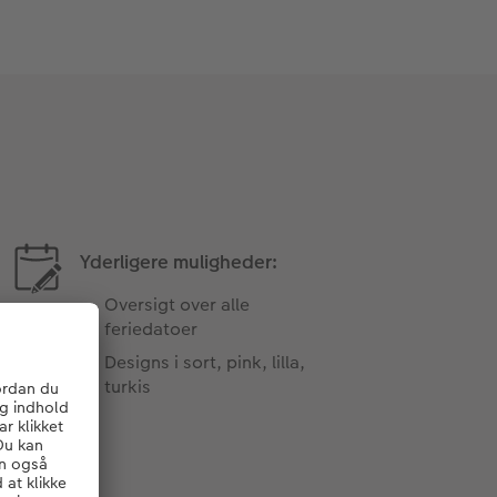
Yderligere muligheder:
Oversigt over alle
feriedatoer
Designs i sort, pink, lilla,
turkis