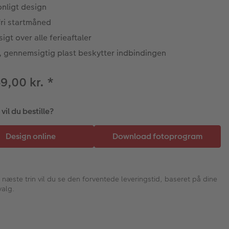
nligt design
fri startmåned
igt over alle ferieaftaler
, gennemsigtig plast beskytter indbindingen
69,00 kr.
*
il du bestille?
I næste trin vil du se den forventede leveringstid, baseret på dine
valg.