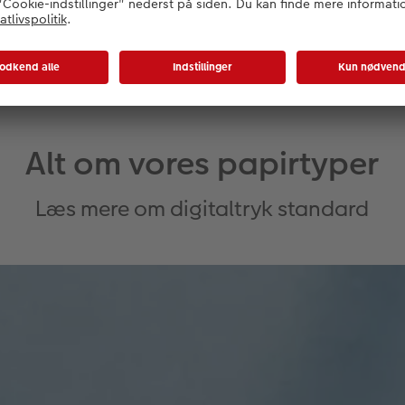
Alt om vores papirtyper
Læs mere om digitaltryk standard