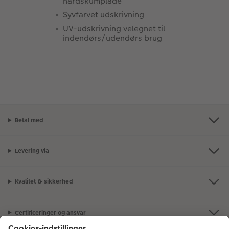
hårdskumplade
Syvfarvet udskrivning
UV-udskrivning velegnet til
indendørs/udendørs brug
Betal med
Levering via
Kvalitet & sikkerhed
Certificeringer og ansvar