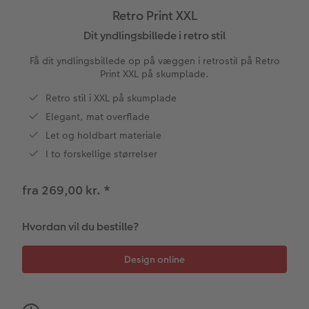
Retro Print XXL
CEWE FOTOBOG Color pop
Forstørrelse på fotopapir
Billede på aluminiumsplade
Tekstiler
Design selv
Valgmuligheder
Dit yndlingsbillede i retro stil
Få dit yndlingsbillede op på væggen i retrostil på Retro
Panoramaside
Fotosæt
Galleritryk
Skole og kontor
Fotokort
Gaveindpakning
Print XXL på skumplade.
Mindelomme
Fotoklistermærker
Billede på akrylglas
Fotomagneter
Foldekort
Tilbehør
Retro stil i XXL på skumplade
Elegant, mat overflade
Tilbehør
Tilbehør
Billede på træ
Art prints
Postkort
Let og holdbart materiale
ram
I to forskellige størrelser
Pasfoto
Fotoplakat med kort
Fyld-selv gaveæske
Kort med fotoindstik
dele
fra 269,00 kr.
*
Fotoplakat med plakatliste
Mobilcovers
Bordkort
Hvordan vil du bestille?
Fotocollage
Kæledyr
Menukort
hexxas
CEWE Gavekort
Direkte forsendelse
Flerdelt vægbillede
Digitalt festkort