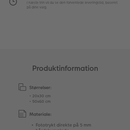
I næste trin vil du se den forventede leveringstid, baseret
på dine valg.
Fotopanel
Inspiration til bryllup
Velkomstskilt
Talcollage
Tilbehør
Produktinformation
Størrelser:
• 20x30 cm
• 50x60 cm
Materiale:
Fototrykt direkte på 5 mm