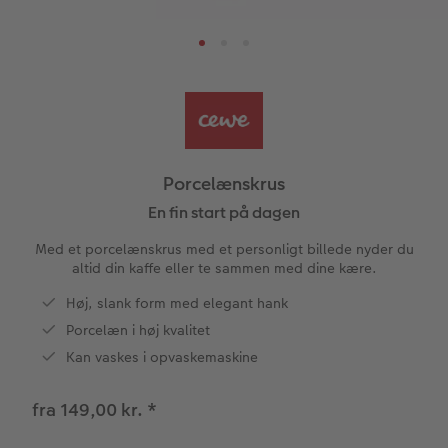
tioner
Papirtyper og omslag
Art prints
Billede i ramme
Dekoration
Flere anledninger
Aftalekalender
Bestillingsmuligheder
Billedboks
Billede på skumplade
Klistermærker
Dåb
Ugeplan på akrylglas
CEWE FOTOBOG Color pop
Forstørrelse på fotopapir
Billede på aluminiumsplade
Tekstiler
Design selv
Valgmuligheder
Panoramaside
Fotosæt
Galleritryk
Skole og kontor
Fotokort
Gaveindpakning
Porcelænskrus
Mindelomme
Fotoklistermærker
Billede på akrylglas
Fotomagneter
Foldekort
Tilbehør
En fin start på dagen
Med et porcelænskrus med et personligt billede nyder du
Tilbehør
Tilbehør
Billede på træ
Art prints
Postkort
altid din kaffe eller te sammen med dine kære.
ram
Høj, slank form med elegant hank
Pasfoto
Fotoplakat med kort
Fyld-selv gaveæske
Kort med fotoindstik
dele
Porcelæn i høj kvalitet
Fotoplakat med plakatliste
Mobilcovers
Bordkort
Kan vaskes i opvaskemaskine
Fotocollage
Kæledyr
Menukort
fra 149,00 kr.
*