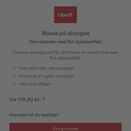
CEWE FOTOBOG Color pop
Forstørrelse på fotopapir
Billede på aluminiumsplade
Tekstiler
Design selv
Valgmuligheder
Panoramaside
Fotosæt
Galleritryk
Fotokort
Gaveindpakning
Skole og kontor
Billede på akrylglas
Mindelomme
Fotoklistermærker
Billede på akrylglas
Fotomagneter
Foldekort
Tilbehør
Dine billeder med flot dybdeeffekt
Gennem akrylglasset får dit billede en enkelt look med
Tilbehør
Tilbehør
Billede på træ
Art prints
Postkort
flot dybdeeffekt.
ram
Fem millimeter tykt akrylglas
Pasfoto
Fotoplakat med kort
Fyld-selv gaveæske
Kort med fotoindstik
dele
Holderen er også i akrylglas
Fotoplakat med plakatliste
Mobilcovers
Bordkort
Tekst kan tilføjes
Fotocollage
Kæledyr
Menukort
fra 119,00 kr.
*
hexxas
CEWE Gavekort
Direkte forsendelse
Hvordan vil du bestille?
Flerdelt vægbillede
Digitalt festkort