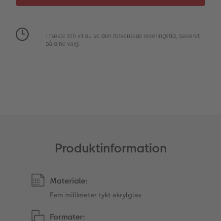
Fotopanel
Inspiration til bryllup
I næste trin vil du se den forventede leveringstid, baseret
Velkomstskilt
på dine valg.
Talcollage
Tilbehør
Produktinformation
Materiale:
Fem millimeter tykt akrylglas
Formater: