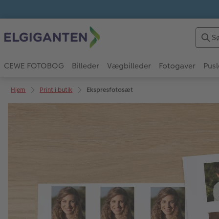
CEWE FOTOBOG
Billeder
Vægbilleder
Fotogaver
Pusl
Hjem
Print i butik
Ekspresfotosæt