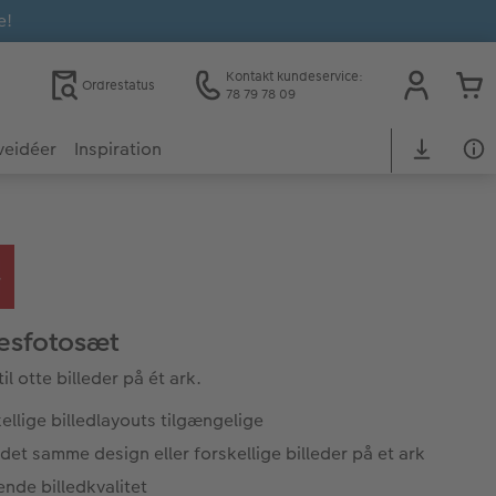
e!
Kontakt kundeservice:
Ordrestatus
78 79 78 09
veidéer
Inspiration
esfotosæt
til otte billeder på ét ark.
ellige billedlayouts tilgængelige
 det samme design eller forskellige billeder på et ark
ende billedkvalitet