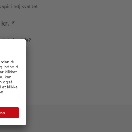
apir i høj kvalitet
 kr.
*
il du bestille?