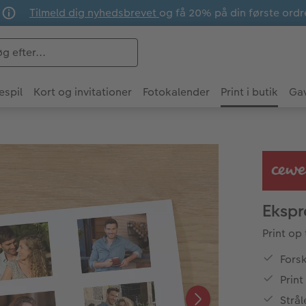
Tilmeld dig nyhedsbrevet
og få 20% på din første ordr
espil
Kort og invitationer
Fotokalender
Print i butik
Ga
Ekspr
Print op 
Forsk
Print
Strål