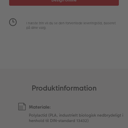
Fotopanel
Inspiration til bryllup
Velkomstskilt
I næste trin vil du se den forventede leveringstid, baseret
på dine valg.
Talcollage
Tilbehør
Produktinformation
Materiale:
Polylactid (PLA, industrielt biologisk nedbrydeligt i
henhold til DIN-standard 13432)