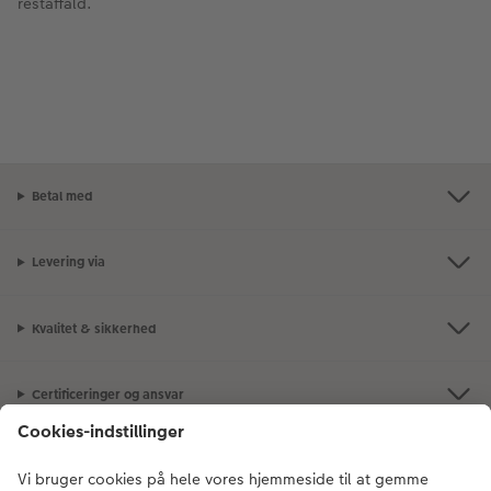
restaffald.
Betal med
Levering via
Kvalitet & sikkerhed
Certificeringer og ansvar
Kundeservice