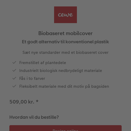
CEWE FOTOBOG Color pop
Forstørrelse på fotopapir
Billede på aluminiumsplade
Tekstiler
Design selv
Valgmuligheder
Panoramaside
Fotosæt
Galleritryk
Skole og kontor
Fotokort
Gaveindpakning
Biobaseret mobilcover
Mindelomme
Fotoklistermærker
Billede på akrylglas
Fotomagneter
Foldekort
Tilbehør
Et godt alternativ til konventionel plastik
Sæt nye standarder med et biobaseret cover
Tilbehør
Tilbehør
Billede på træ
Art prints
Postkort
ram
Fremstillet af plantedele
Pasfoto
Fotoplakat med kort
Fyld-selv gaveæske
Kort med fotoindstik
Industrielt biologisk nedbrydeligt materiale
dele
Fås i to farver
Fotoplakat med plakatliste
Mobilcovers
Bordkort
Fleksibelt materiale med dit motiv på bagsiden
Fotocollage
Kæledyr
Menukort
509,00 kr.
*
hexxas
CEWE Gavekort
Direkte forsendelse
Hvordan vil du bestille?
Flerdelt vægbillede
Digitalt festkort